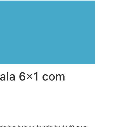
cala 6×1 com
abelece jornada de trabalho de 40 horas