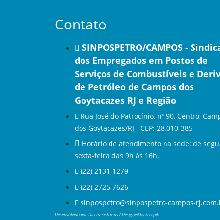
Contato
SINPOSPETRO/CAMPOS - Sindic
dos Empregados em Postos de
Serviços de Combustíveis e Deri
de Petróleo de Campos dos
Goytacazes RJ e Região
Rua José do Patrocínio, nº 90, Centro, Cam
dos Goytacazes/RJ - CEP: 28.010-385
Horário de atendimento na sede: de segu
sexta-feira das 9h às 16h.
(22) 2131-1279
(22) 2725-7626
sinpospetro@sinpospetro-campos-rj.com.
Desenvolvido por
Direta Sistemas
/
Designed by Freepik