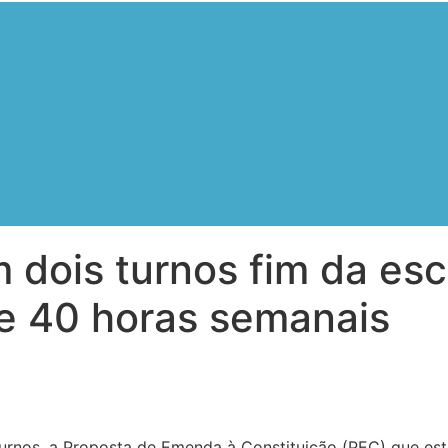
 dois turnos fim da es
e 40 horas semanais
rnos, a Proposta de Emenda à Constituição (PEC) que est