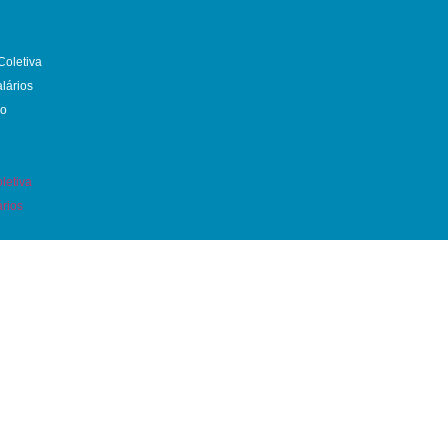
oletiva
lários
co
letiva
ários