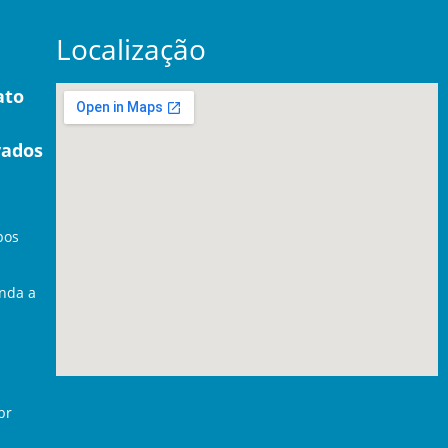
Localização
ato
vados
pos
nda a
br